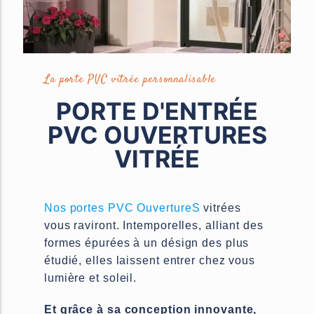
Stores bannes
Meubles TV
La porte PVC vitrée personnalisable
PORTE D'ENTRÉE
PVC OUVERTURES
VITRÉE
Nos portes PVC OuvertureS
vitrées
vous raviront. Intemporelles, alliant des
formes épurées à un désign des plus
étudié, elles laissent entrer chez vous
lumière et soleil.
Et grâce à sa conception innovante,