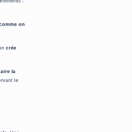
 éléments :
n comme on
 on
crée
aire la
rvant le