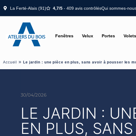
La Ferté-Alais (91)
4,7/5
- 409 avis contrôlés
Qui sommes-nous
Fenêtres
Velux
Portes
Volet
»
Accueil
Le jardin : une pièce en plus, sans avoir à pousser les m
30/04/2026
LE JARDIN : UN
EN PLUS, SANS