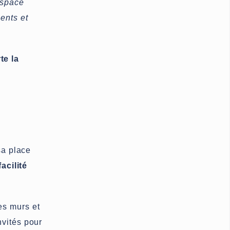
espace
ents et
te la
sa place
acilité
es murs et
nvités pour