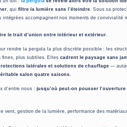
 un toit :
la pergola
se révèle alors être la solution id
mer
, qui
filtre la lumière sans l’éteindre
. Sous sa protect
ères intégrées accompagnent nos moments de convivialité
ire le trait d’union entre intérieur et extérieur
.
r rendre la pergola la plus discrète possible : les struc
s fines, plus subtiles. Elles
cadrent le paysage sans jam
protections latérales et solutions de chauffage
— auta
éritable salon quatre saisons
.
x d’entre nous :
jusqu’où peut-on pousser l’ouverture
re le vent, gestion de la lumière, performance des matéri