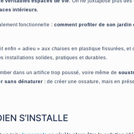
e véritables espaces de vie
. On ne juxtapose plus des
ces intérieurs
.
alement fonctionnelle :
comment profiter de son jardi
it enfin « adieu » aux chaises en plastique fissurées, et
s installations solides, pratiques et durables.
 tomber dans un artifice trop poussé, voire même de
soustr
er sans dénaturer
: de créer une ossature, mais en prése
IEN S’INSTALLE