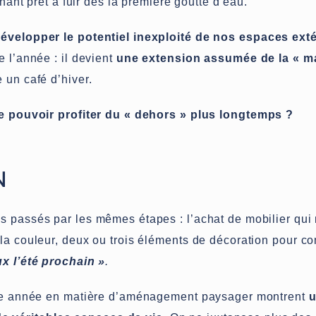
enant prêt à fuir dès la première goutte d’eau.
évelopper le potentiel inexploité de nos espaces ext
e l’année : il devient
une extension assumée de la « m
 un café d’hiver.
 de pouvoir profiter du « dehors » plus longtemps ?
N
s passés par les mêmes étapes : l’achat de mobilier qui
 la couleur, deux ou trois éléments de décoration pour c
ux l’été prochain »
.
ette année en matière d’aménagement paysager montrent
u