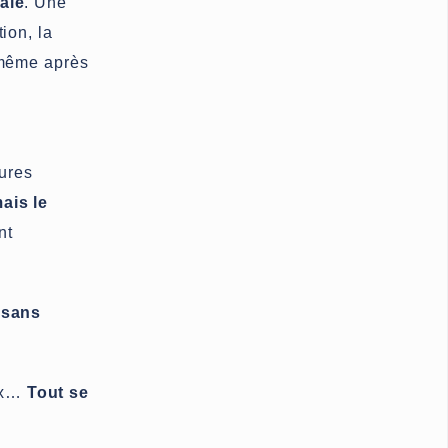
éale
. Une
ion, la
 même après
tures
ais le
nt
 sans
aux…
Tout se