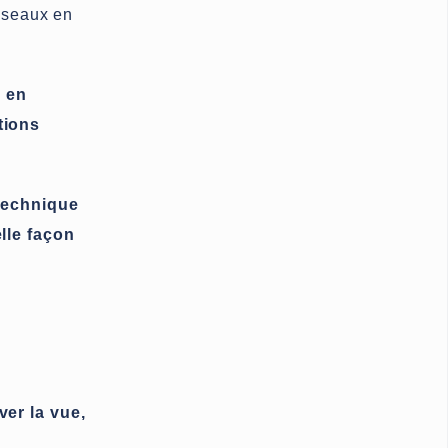
oiseaux en
 en
tions
technique
lle façon
er la vue,