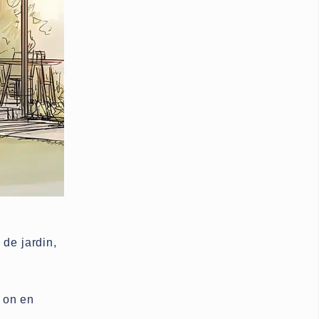
 de jardin,
 on en