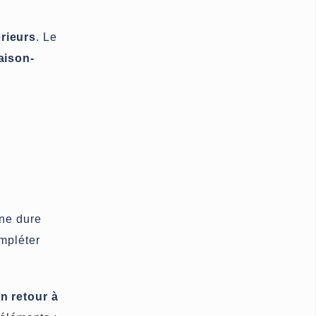
érieurs
. Le
aison-
 ne dure
ompléter
n retour à