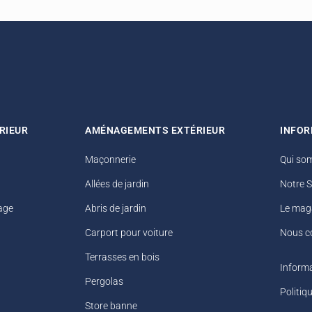
RIEUR
AMÉNAGEMENTS EXTÉRIEUR
INFOR
Maçonnerie
Qui so
Allées de jardin
Notre 
age
Abris de jardin
Le mag
Carport pour voiture
Nous c
Terrasses en bois
Informa
Pergolas
Politiq
Store banne