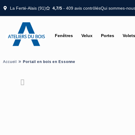
La Ferté-Alais (91)
4,7/5
- 409 avis contrôlés
Qui sommes-nous
Fenêtres
Velux
Portes
Volet
»
Accueil
Portail en bois en Essonne