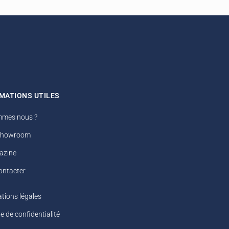
MATIONS UTILES
mmes nous ?
Showroom
azine
ontacter
tions légales
ue de confidentialité